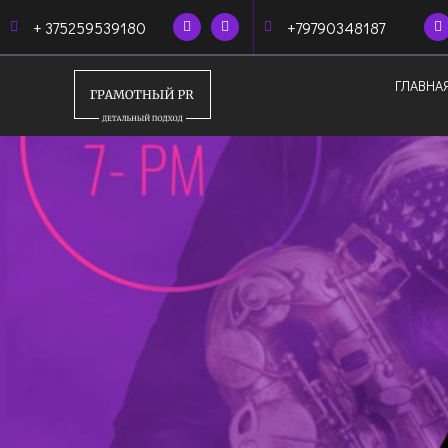
+ 375259539180
+79790348187
ГЛАВНА