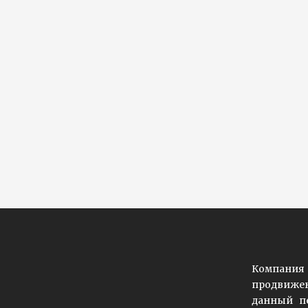
Компания 
продвижен
данный пе