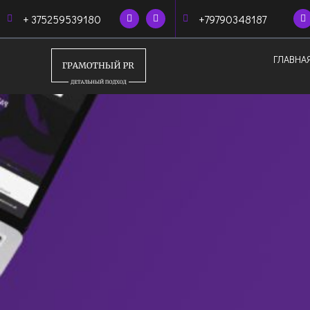
+ 375259539180
+79790348187
ГЛАВНА